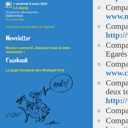
> vendredi 8 mars 2019
Compag
CA élargi
Festival les MontagnArts
www.n
Valbonnais
En savoir plus...
Compag
Voir toutes les actualités de l'agenda
http:/
Compag
Restez connecté, Abonnez vous à notre
Egaré
newsletter !
Compag
www.cu
La page facebook des Montagn'Arts
Compag
deux t
http:/
Compag
Compag