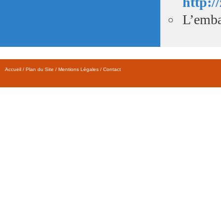
http:/
L’emba
Accueil
/
Plan du Site
/
Mentions Légales
/
Contact