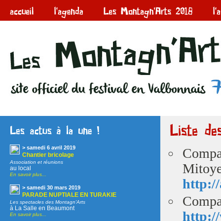
> samedi 6 avril 2019
Compag
Chantier bricolage
Association et réunions
Mitoye
au local
En savoir plus...
http:/
> samedi 30 mars 2019
PARADE NUPTIALE EN TURAKIE
Compag
Les spectacles des Montagn'Arts
à La Salle en Beaumont
http:
En savoir plus...