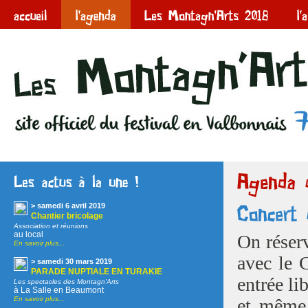
> samedi 6 avril 2019
Chantier bricolage
Association et réunions
au local
On réser
En savoir plus...
avec le 
> samedi 30 mars 2019
PARADE NUPTIALE EN TURAKIE
entrée li
Les spectacles des Montagn'Arts
à La Salle en Beaumont
En savoir plus...
et même 